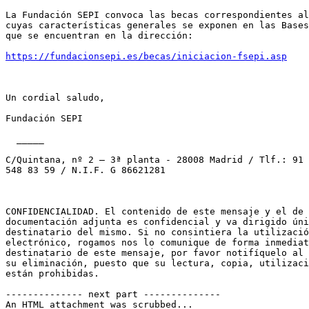
La Fundación SEPI convoca las becas correspondientes al
cuyas características generales se exponen en las Bases
que se encuentran en la dirección:

https://fundacionsepi.es/becas/iniciacion-fsepi.asp
Un cordial saludo, 

Fundación SEPI 

  _____  

C/Quintana, nº 2 – 3ª planta - 28008 Madrid / Tlf.: 91 
548 83 59 / N.I.F. G 86621281

CONFIDENCIALIDAD. El contenido de este mensaje y el de 
documentación adjunta es confidencial y va dirigido úni
destinatario del mismo. Si no consintiera la utilizació
electrónico, rogamos nos lo comunique de forma inmediat
destinatario de este mensaje, por favor notifíquelo al 
su eliminación, puesto que su lectura, copia, utilizaci
están prohibidas. 

-------------- next part --------------

An HTML attachment was scrubbed...
