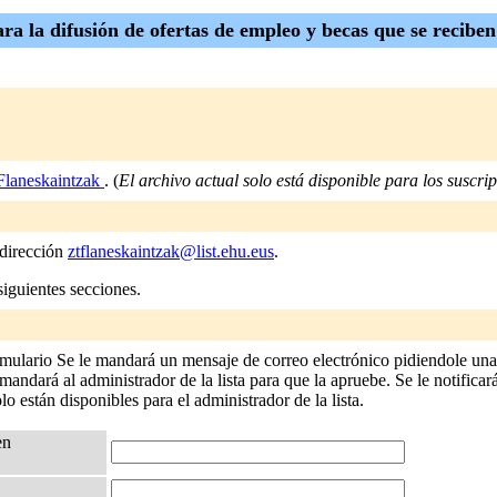
ra la difusión de ofertas de empleo y becas que se recibe
laneskaintzak
. (
El archivo actual solo está disponible para los suscript
 dirección
ztflaneskaintzak@list.ehu.eus
.
siguientes secciones.
rmulario Se le mandará un mensaje de correo electrónico pidiendole una 
andará al administrador de la lista para que la apruebe. Se le notificará
olo están disponibles para el administrador de la lista.
en