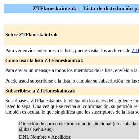
ZTFlaneskaintzak -- Lista de distribución pa
Sobre ZTFlaneskaintzak
Para ver envíos anteriores a la lista, puede visitar los archivos de
ZTF
Como usar la lista ZTFlaneskaintzak
Para enviar un mensaje a todos los miembros de la lista, envíelo a la
Puede usted subscribirse a la lista, o cambiar su subscripción, en las 
Subscribirse a ZTFlaneskaintzak
Suscríbase a ZTFlaneskaintzak rellenando los datos del siguiente fo
usted lo sepa. Una vez que se reciba su confirmación, su petición se m
también es oculta, lo que singinifica que los suscriptores de la lista s
Dirección de correo electrónico no institucional (no acabada 
@ikasle.ehu.eus):
DNI, Nombre y Apellidos: