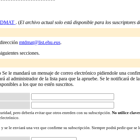
***********************
TDMAT
. (
El archivo actual solo está disponible para los suscriptores de
 dirección
mtdmat@list.ehu.eus
.
siguientes secciones.
Se le mandará un mensaje de correo electrónico pidiendole una confirma
 al administrador de la lista para que la apruebe. Se le notificará de la
isponibles a los que no estén suscritos.
guridad, pero debería evitar que otros enreden con su subscripción.
No utilice clave
electrónico.
 y se le enviará una vez que confirme su subscripción. Siempre podrá pedir que se l