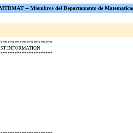
MTDMAT -- Miembros del Departamento de Matematica
***********************
IST INFORMATION
***********************