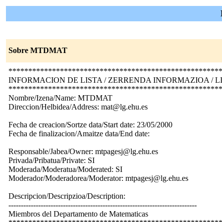
Sobre MTDMAT
*****************************************************
INFORMACION DE LISTA / ZERRENDA INFORMAZIOA / L
*****************************************************
Nombre/Izena/Name: MTDMAT
Direccion/Helbidea/Address: mat@lg.ehu.es
Fecha de creacion/Sortze data/Start date: 23/05/2000
Fecha de finalizacion/Amaitze data/End date:
Responsable/Jabea/Owner: mtpagesj@lg.ehu.es
Privada/Pribatua/Private: SI
Moderada/Moderatua/Moderated: SI
Moderador/Moderadorea/Moderator: mtpagesj@lg.ehu.es
Descripcion/Descripzioa/Description:
----------------------------------------------------------------------------
Miembros del Departamento de Matematicas