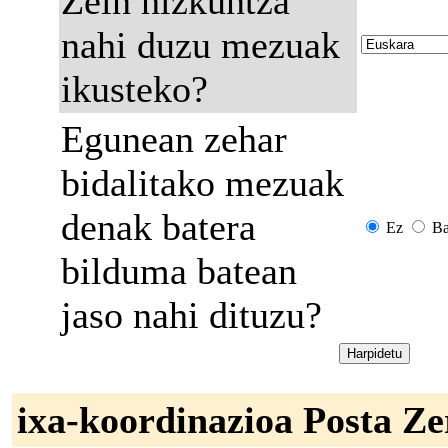
Zein hizkuntza
nahi duzu mezuak
ikusteko?
Egunean zehar
bidalitako mezuak
denak batera
Ez
Ba
bilduma batean
jaso nahi dituzu?
ixa-koordinazioa Posta Z