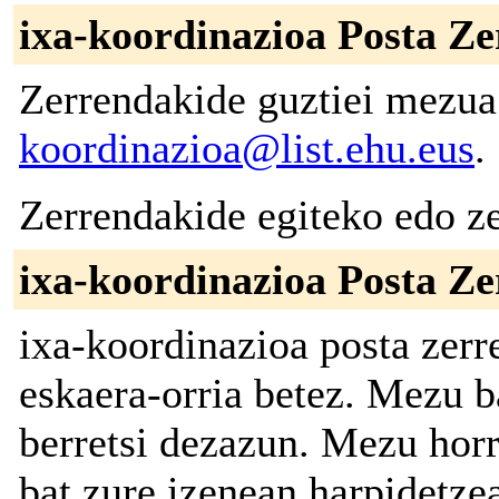
ixa-koordinazioa Posta Ze
Zerrendakide guztiei mezua 
koordinazioa@list.ehu.eus
.
Zerrendakide egiteko edo ze
ixa-koordinazioa Posta Z
ixa-koordinazioa posta zer
eskaera-orria betez. Mezu b
berretsi dezazun. Mezu horr
bat zure izenean harpidetze