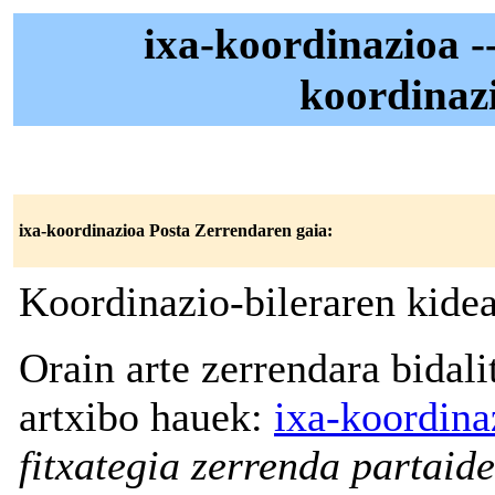
ixa-koordinazioa -
koordinaz
ixa-koordinazioa Posta Zerrendaren gaia:
Koordinazio-bileraren kide
Orain arte zerrendara bidal
artxibo hauek:
ixa-koordina
fitxategia zerrenda partaide