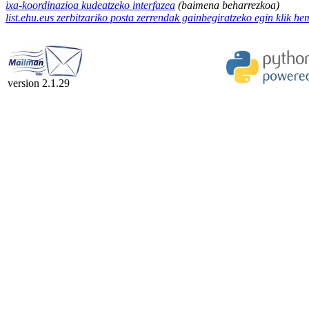
ixa-koordinazioa kudeatzeko interfazea
(baimena beharrezkoa)
list.ehu.eus zerbitzariko posta zerrendak gainbegiratzeko egin klik h
version 2.1.29