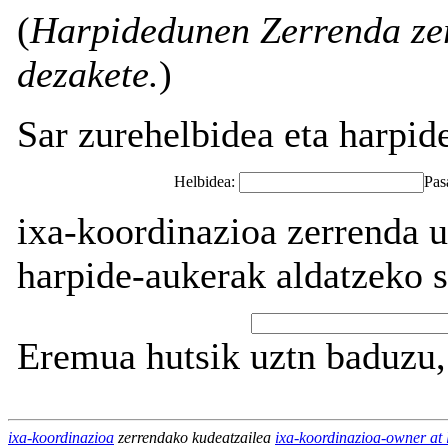
(
Harpidedunen Zerrenda zer
dezakete.
)
Sar zurehelbidea eta harpid
Helbidea:
Pas
ixa-koordinazioa zerrenda u
harpide-aukerak aldatzeko s
Eremua hutsik uztn baduzu, 
ixa-koordinazioa
zerrendako kudeatzailea
ixa-koordinazioa-owner at l