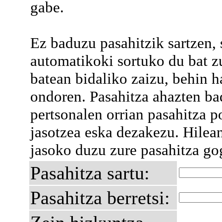
gabe.
Ez baduzu pasahitzik sartzen,
automatikoki sortuko du bat z
batean bidaliko zaizu, behin h
ondoren. Pasahitza ahazten ba
pertsonalen orrian pasahitza p
jasotzea eska dezakezu. Hilea
jasoko duzu zure pasahitza go
Pasahitza sartu:
Pasahitza berretsi: