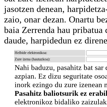
jasotzen denean, harpidetza
zaio, onar dezan. Onartu bez
baia Zerrenda hau pribatua 
daude, harpidedun ez direne
Helbide elektronikoa:
Zure izena (hautazkoa):
Nahi baduzu, pasahitz bat sa
azpian. Ez dizu seguritate os
inork ezingo du zure izenean m
Pasahitz baliotsurik ez erabil
elektronikoz bidaliko zaizulako