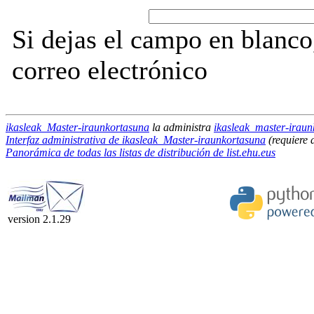
Si dejas el campo en blanco,
correo electrónico
ikasleak_Master-iraunkortasuna
la administra
ikasleak_master-iraun
Interfaz administrativa de ikasleak_Master-iraunkortasuna
(requiere 
Panorámica de todas las listas de distribución de list.ehu.eus
version 2.1.29