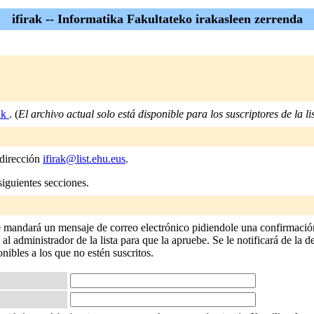
ifirak -- Informatika Fakultateko irakasleen zerrenda
rak
. (
El archivo actual solo está disponible para los suscriptores de la lis
 dirección
ifirak@list.ehu.eus
.
siguientes secciones.
 le mandará un mensaje de correo electrónico pidiendole una confirmación
 administrador de la lista para que la apruebe. Se le notificará de la de
onibles a los que no estén suscritos.