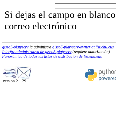
Si dejas el campo en blanco,
correo electrónico
gisso5-platyserv
la administra
gisso5-platyserv-owner at list.ehu.eus
Interfaz administrativa de gisso5-platyserv
(requiere autorización)
Panorámica de todas las listas de distribución de list.ehu.eus
version 2.1.29