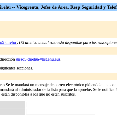
irehu -- Vicegrenta, Jefes de Area, Resp Seguridad y Tele
so5-direhu
. (
El archivo actual solo está disponible para los suscriptores 
 dirección
gisso5-direhu@list.ehu.eus
.
siguientes secciones.
ario Se le mandará un mensaje de correo electrónico pidiendole una conf
andará al administrador de la lista para que la apruebe. Se le notificará
o están disponibles a los que no estén suscritos.