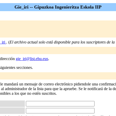
Gie_iri -- Gipuzkoa Ingenieritza Eskola IIP
_iri
. (
El archivo actual solo está disponible para los suscriptores de la l
 dirección
gie_iri@list.ehu.eus
.
siguientes secciones.
e le mandará un mensaje de correo electrónico pidiendole una confirmació
 administrador de la lista para que la apruebe. Se le notificará de la de
onibles a los que no estén suscritos.