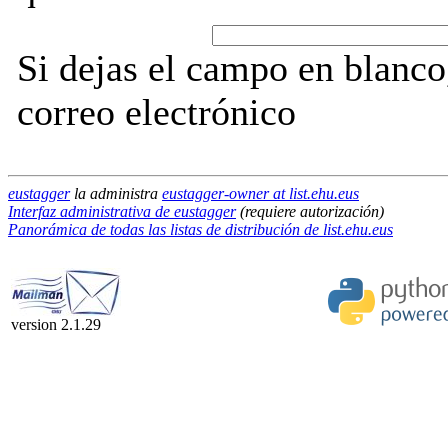
Si dejas el campo en blanco,
correo electrónico
eustagger
la administra
eustagger-owner at list.ehu.eus
Interfaz administrativa de eustagger
(requiere autorización)
Panorámica de todas las listas de distribución de list.ehu.eus
version 2.1.29