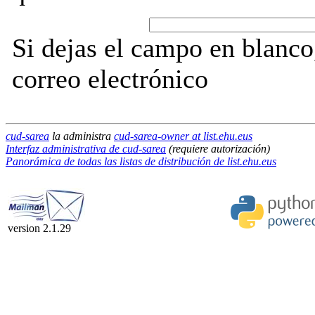
Si dejas el campo en blanco,
correo electrónico
cud-sarea
la administra
cud-sarea-owner at list.ehu.eus
Interfaz administrativa de cud-sarea
(requiere autorización)
Panorámica de todas las listas de distribución de list.ehu.eus
version 2.1.29