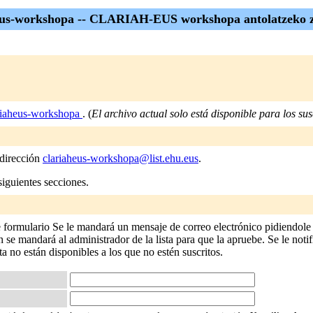
eus-workshopa -- CLARIAH-EUS workshopa antolatzeko 
riaheus-workshopa
. (
El archivo actual solo está disponible para los susc
 dirección
clariaheus-workshopa@list.ehu.eus
.
siguientes secciones.
e formulario Se le mandará un mensaje de correo electrónico pidiendole 
 se mandará al administrador de la lista para que la apruebe. Se le notif
sta no están disponibles a los que no estén suscritos.