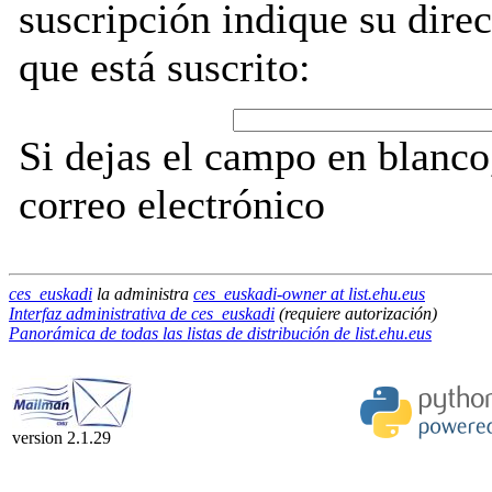
suscripción indique su direc
que está suscrito:
Si dejas el campo en blanco,
correo electrónico
ces_euskadi
la administra
ces_euskadi-owner at list.ehu.eus
Interfaz administrativa de ces_euskadi
(requiere autorización)
Panorámica de todas las listas de distribución de list.ehu.eus
version 2.1.29