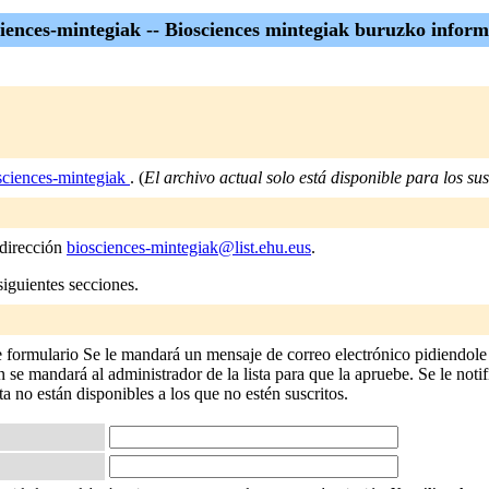
ciences-mintegiak -- Biosciences mintegiak buruzko inform
sciences-mintegiak
. (
El archivo actual solo está disponible para los susc
 dirección
biosciences-mintegiak@list.ehu.eus
.
siguientes secciones.
e formulario Se le mandará un mensaje de correo electrónico pidiendole 
 se mandará al administrador de la lista para que la apruebe. Se le notif
sta no están disponibles a los que no estén suscritos.